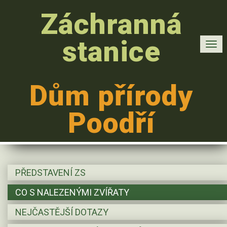
Záchranná
stanice
Men
Dům přírody
Poodří
PŘEDSTAVENÍ ZS
CO S NALEZENÝMI ZVÍŘATY
NEJČASTĚJŠÍ DOTAZY