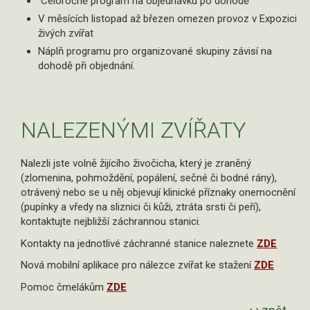
Celoročně program na objednávku po dohodě
V měsících listopad až březen omezen provoz v Expozici
živých zvířat
Náplň programu pro organizované skupiny závisí na
dohodě při objednání.
NALEZENÝMI ZVÍŘATY
Nalezli jste volně žijícího živočicha, který je zraněný
(zlomenina, pohmoždění, popálení, sečné či bodné rány),
otrávený nebo se u něj objevují klinické příznaky onemocnění
(pupínky a vředy na sliznici či kůži, ztráta srsti či peří),
kontaktujte nejbližší záchrannou stanici.
Kontakty na jednotlivé záchranné stanice naleznete
ZDE
Nová mobilní aplikace pro nálezce zvířat ke stažení
ZDE
Pomoc čmelákům
ZDE