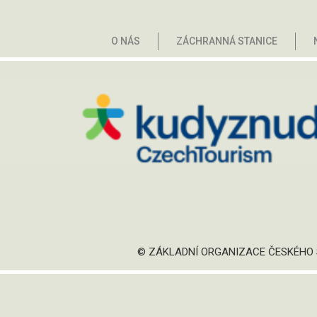
O NÁS
ZÁCHRANNÁ STANICE
© ZÁKLADNÍ ORGANIZACE ČESKÉHO S