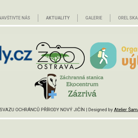
NAVŠTIVTE NÁS
AKTUALITY
GALERIE
OREL SKA
Ing. Josef Vágne
zakladatel ZOO Safari ve Dvoře 
VAZU OCHRÁNCŮ PŘÍRODY NOVÝ JIČÍN | Designed by
Atelier Šam