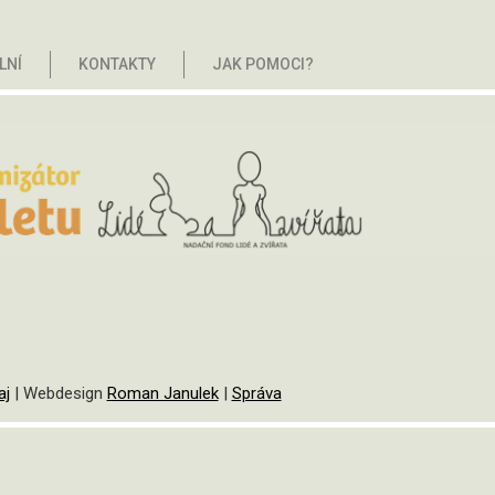
LNÍ
KONTAKTY
JAK POMOCI?
r
Králové nad Labem
aj
| Webdesign
Roman Janulek
|
Správa