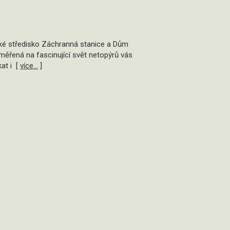
cké středisko Záchranná stanice a Dům
ěřená na fascinující svět netopýrů vás
at i [
více...
]