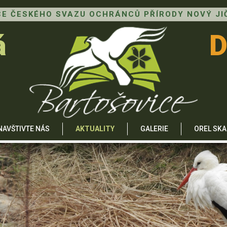
E ČESKÉHO SVAZU OCHRÁNCŮ PŘÍRODY NOVÝ JI
á
D
NAVŠTIVTE NÁS
AKTUALITY
GALERIE
OREL SKA