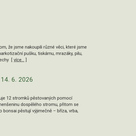
m, že jsme nakoupili různé věci, které jsme
arkotizační pušku, tiskárnu, mrazáky, pilu,
třechy [
více...
]
4. 6. 2026
vuje 12 stromků pěstovaných pomocí
zmenšeninu dospělého stromu, přitom se
o bonsai pěstují výjimečně – bříza, vrba,