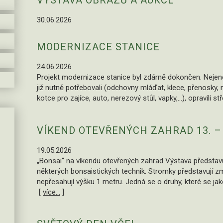
VÝSTAVA OBRAZŮ A AUKCE
30.06.2026
MODERNIZACE STANICE
24.06.2026
Projekt modernizace stanice byl zdárně dokončen. Nejeno
již nutně potřebovali (odchovny mláďat, klece, přenosky, n
kotce pro zajíce, auto, nerezový stůl, vapky,…), opravili s
VÍKEND OTEVŘENÝCH ZAHRAD 13. – 1
19.05.2026
„Bonsai“ na víkendu otevřených zahrad Výstava předsta
některých bonsaistických technik. Stromky představují 
nepřesahují výšku 1 metru. Jedná se o druhy, které se jak
[
více...
]