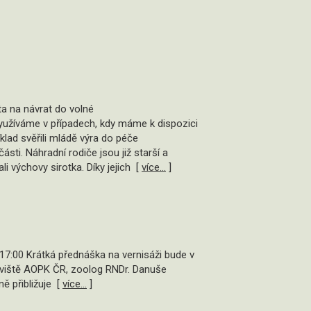
ta na návrat do volné
 využíváme v případech, kdy máme k dispozici
lad svěřili mládě výra do péče
sti. Náhradní rodiče jsou již starší a
 výchovy sirotka. Díky jejich [
více...
]
 v 17:00 Krátká přednáška na vernisáži bude v
acoviště AOPK ČR, zoolog RNDr. Danuše
ě přibližuje [
více...
]