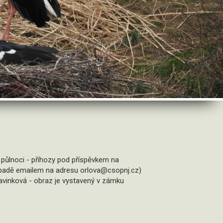
ůlnoci - příhozy pod příspěvkem na
padě emailem na adresu orlova@csopnj.cz)
avinková - obraz je vystavený v zámku