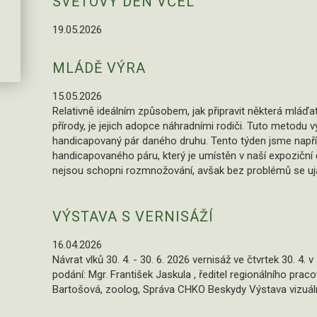
SVĚTOVÝ DEN VČEL
19.05.2026
MLÁDĚ VÝRA
15.05.2026
Relativně ideálním způsobem, jak připravit některá mláďa
přírody, je jejich adopce náhradními rodiči. Tuto metodu
handicapovaný pár daného druhu. Tento týden jsme napřík
handicapovaného páru, který je umístěn v naší expoziční čá
nejsou schopni rozmnožování, avšak bez problémů se ujali
VÝSTAVA S VERNISÁŽÍ
16.04.2026
Návrat vlků 30. 4. - 30. 6. 2026 vernisáž ve čtvrtek 30. 4.
podání: Mgr. František Jaskula , ředitel regionálního pr
Bartošová, zoolog, Správa CHKO Beskydy Výstava vizuáln